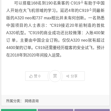
可以搭载168名到190名乘客的
C919
有助于中国
人开始在大飞机领域的学习。延迟4年的
C919
同最新
版的A320 neo和737 max相比并未有何创新。一名熟悉
中国项目的人士表示：“C919接近20年前制造的首批
A320机型。”C919的商业成功还比较微薄：入账400架
订 单，主要由中国企业订购。仅仅A320 neo就有超过
4400架的订单。C919还需要经历载客的安全试飞，预计
在2018年到2020年间投入运营。
赏
赞
0
分享
所属分类：
网络咨询