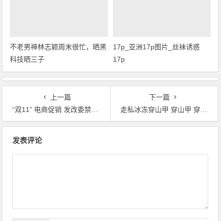
不老男神林志颖周末很忙，晒黑
17p_亚洲17p图片_丝袜诱惑
科技晒三子
17p
上一篇
下一篇
“双11” 电商促销 发改委禁用今日特惠
走私冰冻穿山甲 穿山甲 穿山甲片
文章导航
发表评论