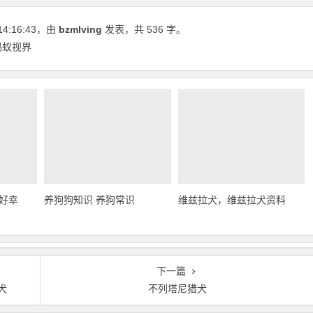
14:16:43
，由
bzmlving
发表，共 536 字。
蚂蚁视界
好幸
养狗狗知识 养狗常识
维兹拉犬，维兹拉犬资料
下一篇
犬
不列塔尼猎犬