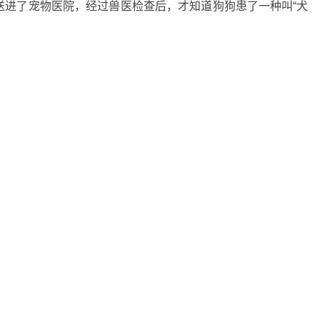
送进了宠物医院，经过兽医检查后，才知道狗狗患了一种叫“犬