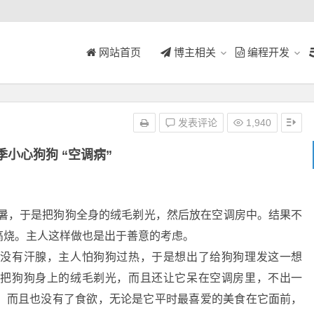
网站首页
博主相关
编程开发
发表评论
1,940
季小心狗狗 “空调病”
中暑，于是把狗狗全身的绒毛剃光，然后放在空调房中。结果不
高烧。主人这样做也是出于善意的考虑。
还没有汗腺，主人怕狗狗过热，于是想出了给狗狗理发这一想
给把狗狗身上的绒毛剃光，而且还让它呆在空调房里，不出一
。而且也没有了食欲，无论是它平时最喜爱的美食在它面前，