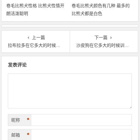
卷毛比熊犬性格 比熊犬性情开
卷毛比熊犬颜色有几种 最多的
朗活泼聪明
比熊犬都是白色
上一篇
下一篇
拉布拉多在它多大的时候训练好？拉布拉多怎么训练
沙皮狗在它多大的时候训练好？沙皮狗多怎么训练
文章导航
发表评论
*
昵称
*
邮箱