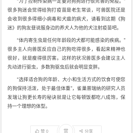
“为了控制传染病一定要对狗狗进行很完善的免疫。”
很多狗迷会觉得给狗打疫苗是老生常谈，可兽医院还是
会收到很多得细小病毒和犬瘟的病犬，请看到这期《狗
迷》的狗友昼说服身边的养犬人为他的犬注射疫苗吧。
“体内寄生虫是任何年龄段的犬都可能感染的疾病。”
很多主人向兽医反应自己的狗吃得很多，看起来精神也
很好，就是瘦得很厉害。这样的状况兽医多会建议主人
先动进行驱虫，多数狗驱虫后就会明显变胖。
“选择适合狗的年龄、大小和生活方式的饮食可使您
的狗保持活泼，处于最佳体重”，雀巢普瑞纳的研究人员
发瑞让狗更长寿的秘诀就是让它每顿饭都吃八成饱，保
持一个理想的体型。
赏
赞
0
分享