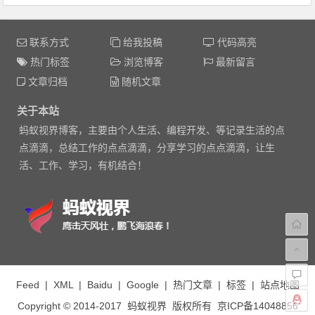
联系方式
给我投稿
代码高亮
热门标签
浏览博客
最新留言
文章归档
随机文章
关于本站
蚂蚁视界博客，主要由个人生活、编程开发、等记录生活的点
点滴滴，总结工作的点点滴滴，分享学习的点点滴滴，让生
活、工作、学习，有机结合！
Feed
|
XML
|
Baidu
|
Google
|
热门文章
|
标签
|
站点地图
Copyright © 2014-2017
蚂蚁视界
版权所有
京ICP备14048856