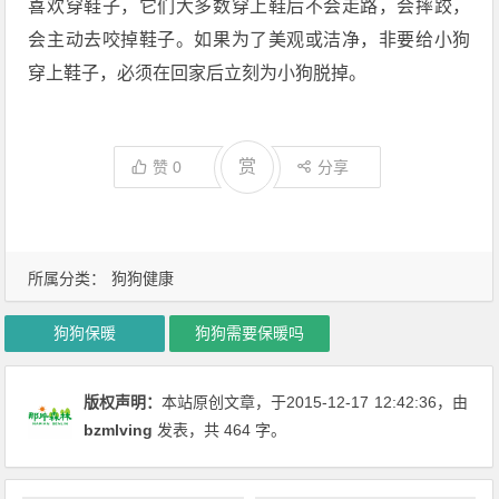
喜欢穿鞋子，它们大多数穿上鞋后不会走路，会摔跤，
会主动去咬掉鞋子。如果为了美观或洁净，非要给小狗
穿上鞋子，必须在回家后立刻为小狗脱掉。
赏
赞
0
分享
所属分类：
狗狗健康
狗狗保暖
狗狗需要保暖吗
版权声明：
本站原创文章，于2015-12-17
12:42:36
，由
bzmlving
发表，共 464 字。