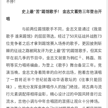
不停！
史上最“苦”踢馆歌手！ 金志文蓄势三年登台开
唱
与前两位踢馆歌手不同，金志文是通过《我是
歌手 谁来踢馆》的层层筛选，经过了50天征战并战胜73
位竞争者之后才拿到踢馆赛入场券的歌手，更因披荆斩
棘的征战之路被网友评为史上最“苦”的踢馆歌手，但其实
早在前几季的节目中，金志文就曾为
韩红
、韩磊、陈
明等实力唱将编曲，为登上《歌手》舞台备足三年。竞
演当晚，金志文身着简单的白衬衣出场，抱着吉他演唱
了一首将近半个世纪前轰动华语歌坛的《往事只能回
味》，他充分发挥金牌唱作人的独门绝技，将古典与流
行元素调配得相得益彰，精心设计过的中国风转音行云
流水，吉他小调与中年合唱团的混搭让观众十分捧场。