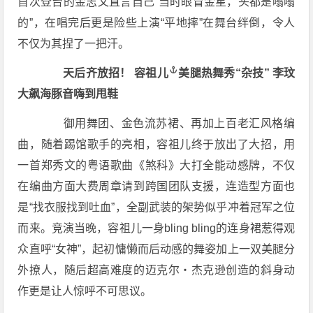
首次登台的金志文直言自己“当时眼冒金星，头都是嗡嗡
的”，在唱完后更是险些上演“平地摔”在舞台绊倒，令人
不仅为其捏了一把汗。
天后齐放招！
容祖儿
美腿热舞秀“杂技” 李玟
大飙海豚音嗨到甩鞋
御用舞团、金色流苏裙、再加上百老汇风格编
曲，随着踢馆歌手的亮相，容祖儿终于放出了大招，用
一首郑秀文的粤语歌曲《煞科》大打全能动感牌，不仅
在编曲方面大费周章请到跨国团队支援，连造型方面也
是“找衣服找到吐血”，全副武装的架势似乎冲着冠军之位
而来。竞演当晚，容祖儿一身bling bling的连身裙惹得观
众直呼“女神”，起初慵懒而后动感的舞姿加上一双美腿分
外撩人，随后超高难度的迈克尔・杰克逊创造的斜身动
作更是让人惊呼不可思议。