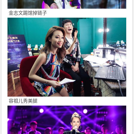
金志文踢馆掉链子
容祖儿
秀美腿