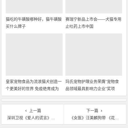
猫吃的牛磺酸哪种好，猫牛磺酸
赛瑞宁新品上市会——犬猫专用
买什么牌子
止吐药上市中国
皇家宠物食品为流浪猫犬创造一
玛氏宠物护理业务荣膺“宠物食
个更美好的世界 免疫绝育成为
品领域最具影响力企业”奖项
全世界公认的解决方案
上一篇
下一篇
深圳卫视《爱人的谎言》张晓龙解密冻龄秘诀
《女医》汪美麟狗带 《花样姐姐》金晨即将上线