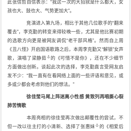
此张信哲自信表示：“我这一次的大招就是什么都大，女
孩也大、鼓也大、气势更加大”。
竞演进入第九场，相比于其他几位歌手的“翻来
覆去”，李克勤的转变来得较晚一些，尤其是他比赛初期
的选歌方向更是被网友调侃“老干部风格”。然而自上周
《丑八怪》开启国语歌路之后，本周李克勤又“解锁”女声
歌，演唱了
梁静茹
的《可惜不是你》，还在不少细节
方面做出创新。谈起此次的选择，李克勤直言受网友启
发不少：“我一直有在看网络上面的一些评语和意见，或
多或少都会考虑到他们的想法。”
徐佳莹马尾上阵迷离小性感 黄致列再唱撕心裂
肺苦情歌
本周亮相的徐佳莹再次做出颠覆性的尝试，不
但一改以往主打的小清新、选择了
张惠妹
的《相爱后