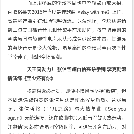
而上周垫底的李玟本周也重整旗鼓再放大招，
直取格莱美
2015年
度最佳歌曲《stay with me》上阵，
高逼格选曲引得现场惊呼连连。竞演现场，李玟还邀请
到三位美国福音音乐和音歌手前来助阵，教堂唱诗班的
圣洁氛围与颠覆性电声乐队形成强烈反差冲击，其漂亮
的海豚音更是令人惊艳，唱至高潮的李玟甚至再次率性
脱掉鞋子，掀起全场高潮。
天王同发力！ 张信哲超自信亮杀手锏 李克勤温
情演绎《至少还有你》
狭路相逢必亮剑，即使不惧风险坚持“叛逆”，但
本周遭遇踢馆赛的张信哲还是使出浑身解数。竞演当
晚，张信哲将《平凡之路》与大热单曲《See you
again》无缝连接，还在歌曲中加入低音军鼓火热造势，
并邀请“大女孩”合唱团空降助阵，可谓集齐各方助力，对