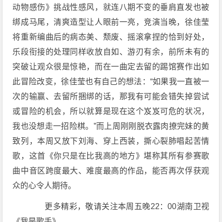
动物感伤》挑战性感风，就连八期不变的垂肩直发也被
绑成马尾，清爽造型让人眼前一亮，竞演当晚，徐佳莹
将重新编曲后的病态美、颓废、摇滚拿捏的恰到好处，
乐段衔接的处理同样收放自如、游刃有余，前所未有的
突破让观众很是惊艳，而在一曲定去留的踢馆赛作出如
此冒险改变，徐佳莹也有自己的想法：“如果我一直被一
次的输赢、去留所捆绑的话，那我有可能会错失掉尝试
或冒险的机会，所以就算是现在这个岌岌可危的状况，
我也没想走一招险棋。”而上周刚刚脱衣露肉撩完妹的黄
致列，本周又放下刘海、穿上西装，撕心裂肺唱起苦情
歌，这首《你只是在比我高的地方》堪称其所有参赛歌
曲中音区跨度最大、难度最高的作品，能否再次俘获观
众的心令人期待。
更多精彩，敬请关注本周五晚22：00湖南卫视
《我是歌手》。