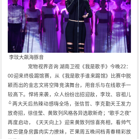
李玟大飙海豚音
宠物视界咨询 湖南卫视《我是歌手》今晚22：
00迎来终极踢馆赛，从《我是歌手谁来踢馆》比赛中脱
颖而出的金志文将空降竞演舞台，用音乐与在线歌手一
较高下。悍将来袭，众人纷纷出招迎敌，李玟、
容祖儿
两大天后热辣动感嗨全场，张信哲、李克勤天王发力
放奇招，徐佳莹、黄致列风格各异选歌新奇；“歌手之夜”
再度启动，《天天向上》迎来黄致列惊喜亮相，看帅气
欧巴健身房露肉实力撩妹，芒果周五晚间档青春精彩放