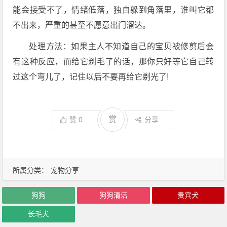
能会接受不了，情绪低落，独自躲到角落里，谁叫它都
不出来，严重的甚至不愿意出门溜达。
处理方法：如果主人不知道自己的宝贝被修剪后会
有这种反应，而给它剃毛了的话，那你只好等它自己转
过这个弯儿了，记住以后不要再给它剃光了!
赏
赞
0
分享
所属分类：
宠物分享
狗狗
狗狗清洁
贵宾犬
长毛犬