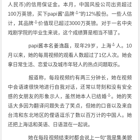
人民币)的信用保证金。本月，中国风投公司出资超过
100万英镑，买下papi酱“
品牌
”的12%股份。一些人估
计，其
品牌
价值现已超过3000万英镑。对于一名中央
戏剧学院的毕业生来说，这个成绩算是相当不错了。
papi酱本名姜逸磊，现年29岁，
上海
人。10
月以来，她的每周视频的观看人数超过了1亿人次。她会
拿日常生活、恋爱以及城市年轻人的热点问题取乐。
报道称，每段视频约有两三分钟长，她在视频
中会语速很快地进行自我对话，还常以苛刻和没有安全
感的女朋友的形象示人，虽然她本人已
结婚
。她的笑
话大多因为翻译问题失去了笑点，但她的口音以及来自
台湾和东北地区的俚语逗乐了数以百万计的中国人。她
还把上海话和英语、日语混在一起说。
她在每段视频结束时都会说上一句“我是集美貌