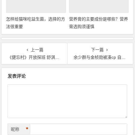
怎样给猫咪吃益生菌，选择的方
营养膏的主要成份是哪些？营养
法很重要
膏选购须谨慎
上一篇
下一篇
《健忘村》开放探班 舒淇王千源片中造型首曝光
余少群与金桢勋被凑cp 自称比宋仲基更能撩妹
文章导航
发表评论
*
昵称