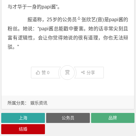
与才华于一身的papi酱”。
报道称，25岁的
公务员
张欣艺(音)是papi酱的
粉丝。她说：“papi酱总能戳中要害。她的话非常尖刻且
富有逻辑性，会让你觉得她说的很有道理，你也无法辩
驳。”
赏
赞
0
分享
所属分类：
娱乐资讯
上海
公务员
品牌
结婚