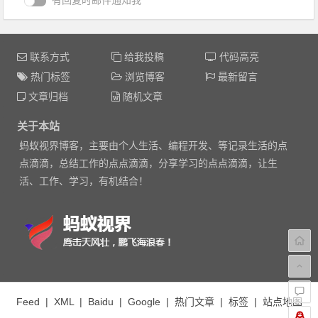
有回复时邮件通知我
联系方式
给我投稿
代码高亮
热门标签
浏览博客
最新留言
文章归档
随机文章
关于本站
蚂蚁视界博客，主要由个人生活、编程开发、等记录生活的点
点滴滴，总结工作的点点滴滴，分享学习的点点滴滴，让生
活、工作、学习，有机结合！
Feed
|
XML
|
Baidu
|
Google
|
热门文章
|
标签
|
站点地图