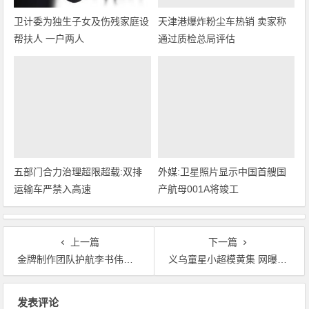
卫计委为独生子女及伤残家庭设
天津港爆炸粉尘车热销 卖家称
帮扶人 一户两人
通过质检总局评估
五部门合力治理超限超载:双排
外媒:卫星照片显示中国首艘国
运输车严禁入高速
产航母001A将竣工
上一篇
下一篇
金牌制作团队护航李书伟《写给父亲的歌》成功录制
义乌童星小超模黄集 网曝正参加训练营活动
文章导航
发表评论