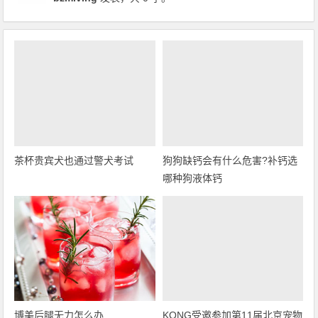
茶杯贵宾犬也通过警犬考试
狗狗缺钙会有什么危害?补钙选
哪种狗液体钙
博美后腿无力怎么办
KONG受邀参加第11届北京宠物