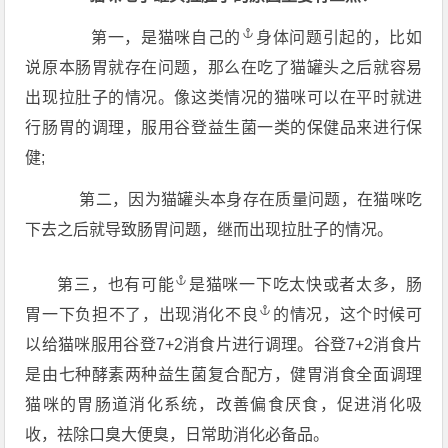
第一，是猫咪
自己的
身体问题引起的，比如
说原本肠胃就存在问题，那么在吃了猫罐头之后就容易
出现拉肚子的情况。像这类情况的猫咪可以在平时就进
行肠胃的调理，服用谷登益生菌一类的保健品来进行保
健;
第二，因为猫罐头本身存在质量问题，在猫咪吃
下去之后就导致肠胃问题，继而出现拉肚子的情况。
第三，也
有可能
是猫咪一下吃太快或者太多，肠
胃一下负担不了，出现
消化不良
的情况，这个时候可
以给猫咪服用谷登7+2消食片进行调理。谷登7+2消食片
是由七种酵素两种益生菌复合配方，健胃消食全面调理
猫咪的胃肠道消化系统，改善偏食厌食，促进消化吸
收，祛除口臭大便臭，日常助消化必备品。