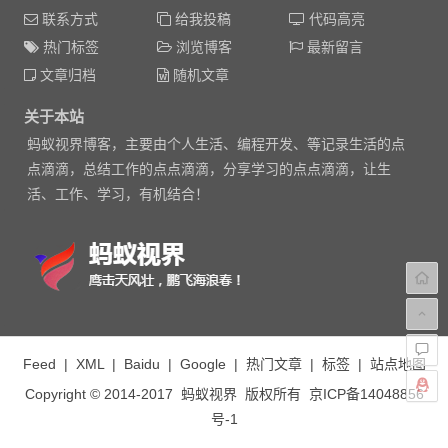
联系方式
给我投稿
代码高亮
热门标签
浏览博客
最新留言
文章归档
随机文章
关于本站
蚂蚁视界博客，主要由个人生活、编程开发、等记录生活的点
点滴滴，总结工作的点点滴滴，分享学习的点点滴滴，让生
活、工作、学习，有机结合！
Feed
|
XML
|
Baidu
|
Google
|
热门文章
|
标签
|
站点地图
Copyright © 2014-2017
蚂蚁视界
版权所有
京ICP备14048856
号-1