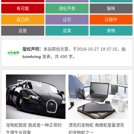
有可能
消化不良
猫咪
自己的
让它
过程中
这是
这类
食物
版权声明：
本站原创文章，于2016-10-27
19:37:15
，由
bzmlving
发表，共 490 字。
宠物蛇脱皮 脱皮是一种正常的
漂亮的宠物蛇 角蝰蛇是最漂亮
生理生长现象
的宠物蛇之一