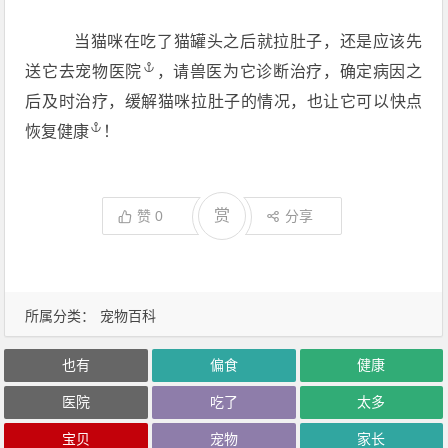
当猫咪在吃了猫罐头之后就拉肚子，还是应该先
送它去宠物
医院
，请兽医为它诊断治疗，确定病因之
后及时治疗，缓解猫咪拉肚子的情况，也让它可以快点
恢复
健康
！
赏
赞
0
分享
所属分类：
宠物百科
也有
偏食
健康
医院
吃了
太多
宝贝
宠物
家长