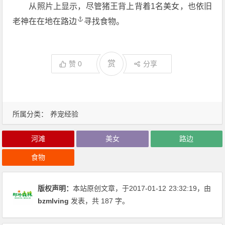
从照片上显示，尽管猪王背上背着1名美女，也依旧
老神在在地在
路边
寻找食物。
赏
赞
0
分享
所属分类：
养宠经验
河滩
美女
路边
食物
版权声明：
本站原创文章，于2017-01-12
23:32:19
，由
bzmlving
发表，共 187 字。