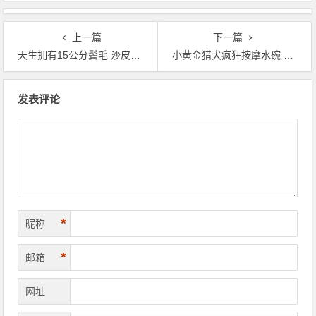
上一篇
下一篇
天生拥有15公分鬓毛 沙皮狗长的像公狮
小黄金猎犬疯狂按摩水碗 妹妹在旁边接水喝
文章导航
发表评论
*
昵称
*
邮箱
网址