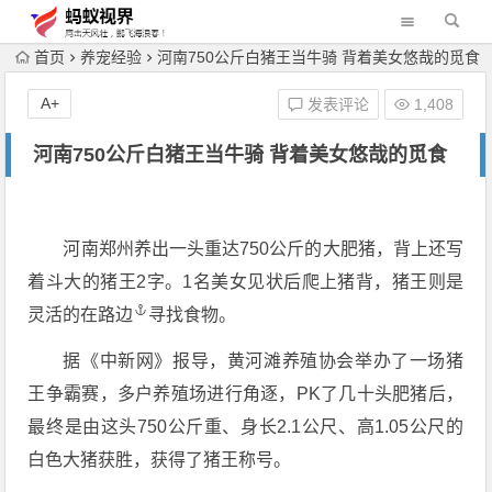
首页
养宠经验
河南750公斤白猪王当牛骑 背着美女悠哉的觅食
A+
发表评论
1,408
河南750公斤白猪王当牛骑 背着美女悠哉的觅食
河南郑州养出一头重达750公斤的大肥猪，背上还写
着斗大的猪王2字。1名美女见状后爬上猪背，猪王则是
灵活的在
路边
寻找食物。
据《中新网》报导，黄河滩养殖协会举办了一场猪
王争霸赛，多户养殖场进行角逐，PK了几十头肥猪后，
最终是由这头750公斤重、身长2.1公尺、高1.05公尺的
白色大猪获胜，获得了猪王称号。