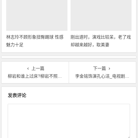
林志玲不顾形象扭臀踢球 性感
刚出道时，演戏比较呆，老了戏
魅力十足
却越来越好，取美妻
上一篇
下一篇
柳岩和谁上过床?柳岩不照雅照片
李金铭饰演孔心洁_电视剧《幸福最晴天》
文章导航
发表评论