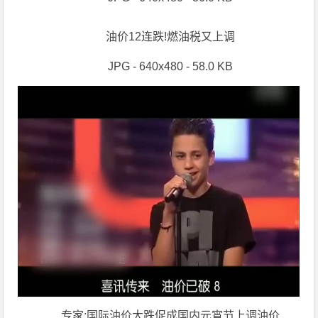
油价12连跌!燃油税又上调
JPG - 640x480 - 58.0 KB
专家:国际油价大跌促成国内元宵节上调油价