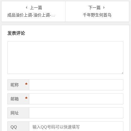
上一篇
下一篇
成品油价上调-油价上调-小年刚过 油价上-成品油价又上调
千年野生何首乌
文章导航
发表评论
*
昵称
*
邮箱
网址
QQ