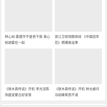
林心如:霍建华不是老干部 真心
浙江卫视领跑体综 《中国冠军
祝胡霍在一起
范》燃爆奥运季
《铁木真传说》开机 李光洁陈
《铁木真传说》开机 林允被问
伟霆变蒙古好安答
冯绍峰笑而不语