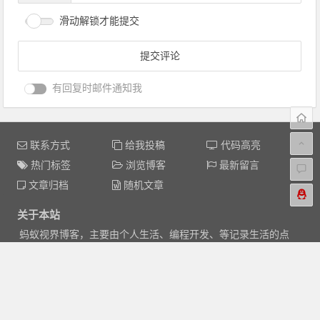
滑动解锁才能提交
有回复时邮件通知我
联系方式
给我投稿
代码高亮
热门标签
浏览博客
最新留言
文章归档
随机文章
关于本站
蚂蚁视界博客，主要由个人生活、编程开发、等记录生活的点
点滴滴，总结工作的点点滴滴，分享学习的点点滴滴，让生
活、工作、学习，有机结合！