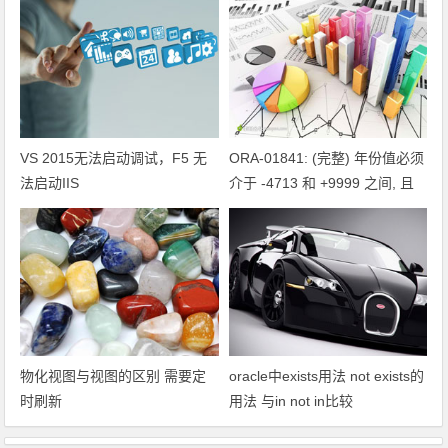
VS 2015无法启动调试，F5 无
ORA-01841: (完整) 年份值必须
法启动IIS
介于 -4713 和 +9999 之间, 且
不为 0
物化视图与视图的区别 需要定
oracle中exists用法 not exists的
时刷新
用法 与in not in比较