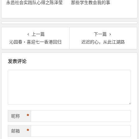
永邑社会实践队心得之陈泽莹
那些学生教会我的事
上一篇
下一篇
沁园春・喜迎七一香港回归
迟迟的心，从此江湖路
文章导航
发表评论
*
昵称
*
邮箱