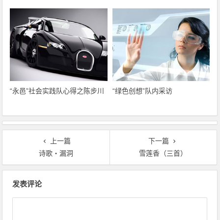
“永邑”社会实践队心得之陈步川
“绿色创想”队内采访
上一篇
下一篇
诗歌・漏洞
雪莲香（三首）
文章导航
发表评论