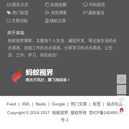
联系方式
给我投稿
代码高亮
热门标签
浏览博客
最新留言
文章归档
随机文章
关于本站
蚂蚁视界博客，主要由个人生活、编程开发、等记录生活的点
点滴滴，总结工作的点点滴滴，分享学习的点点滴滴，让生
活、工作、学习，有机结合！
Feed
|
XML
|
Baidu
|
Google
|
热门文章
|
标签
|
站点地图
Copyright © 2014-2017
蚂蚁视界
版权所有
京ICP备14048856
号-1