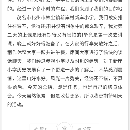
性。开开心心的出去，平平安安的回来是我们的最终目
的。经过一个多小时的车程，我们来到了我们的目的地
――茂名市化州市林尘镇新岸村新岸小学。我们被安排
住在课室，觉得还好!并没有想象中的那么艰辛，我对第
二天的上课是既有期待又有害怕的!毕竟是第一次去讲
课，晚上就好好得准备了。在大家的行李安放好之后，
稍作休整大家一起共进午餐，席间大家进行了愉快的谈
话聊天，我们经过参观小学以及附近的建筑，对于新岸
小学历史发展有了一个更进一步的了解后，不禁感到震
惊，这里山好水好，风光一片秀美，经济还不错，不算
很落后。今天的总结，即是任务，也是自己的切身体
会。今天虽然很累，但是收获更多，所以我更期待明天
的活动。
赏
赞
0
分享