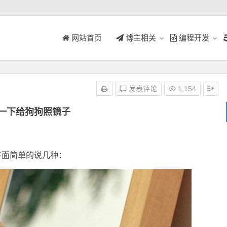
网站首页
博主相关
编程开发
发表评论
1,154
一下给狗狗照镜子
下面简单的说几种：