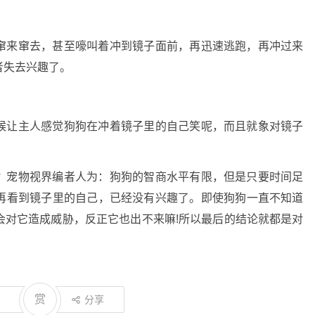
窜来窜去，甚至嚎叫着冲到镜子面前，再迅速逃跑，再冲过来
者失去兴趣了。
候让主人感觉狗狗在冲着镜子里的自己笑呢，而且就象对镜子
？宠物视界编者人为：狗狗的智商水平有限，但是只要时间足
再看到镜子里的自己，已经没有兴趣了。即使狗狗一直不知道
会对它造成威胁，反正它也出不来嘛!所以最后的结论就都是对
赏
分享