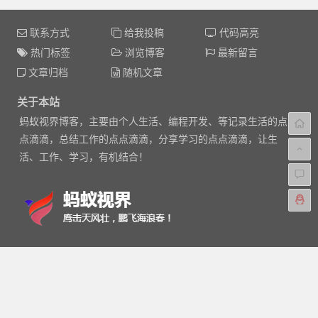
联系方式
给我投稿
代码高亮
热门标签
浏览博客
最新留言
文章归档
随机文章
关于本站
蚂蚁视界博客，主要由个人生活、编程开发、等记录生活的点
点滴滴，总结工作的点点滴滴，分享学习的点点滴滴，让生
活、工作、学习，有机结合！
Feed
|
XML
|
Baidu
|
Google
|
热门文章
|
标签
|
站点地图
Copyright © 2014-2017
蚂蚁视界
版权所有
京ICP备14048856
号-1