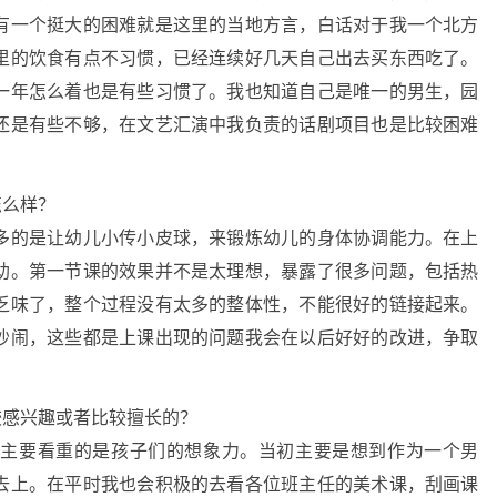
有一个挺大的困难就是这里的当地方言，白话对于我一个北方
里的饮食有点不习惯，已经连续好几天自己出去买东西吃了。
一年怎么着也是有些习惯了。我也知道自己是唯一的男生，园
还是有些不够，在文艺汇演中我负责的话剧项目也是比较困难
怎么样？
多的是让幼儿小传小皮球，来锻炼幼儿的身体协调能力。在上
助。第一节课的效果并不是太理想，暴露了很多问题，包括热
乏味了，整个过程没有太多的整体性，不能很好的链接起来。
吵闹，这些都是上课出现的问题我会在以后好好的改进，争取
较感兴趣或者比较擅长的？
课主要看重的是孩子们的想象力。当初主要是想到作为一个男
去上。在平时我也会积极的去看各位班主任的美术课，刮画课