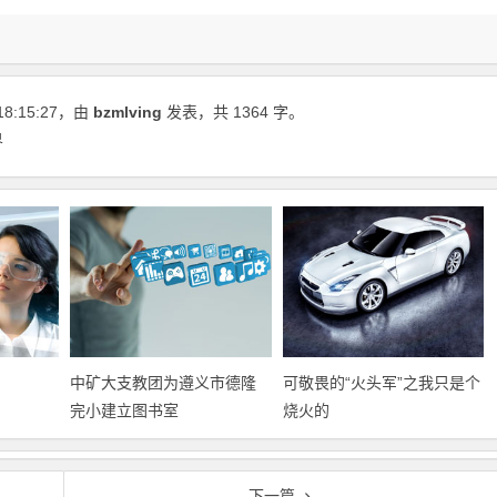
18:15:27
，由
bzmlving
发表，共 1364 字。
界
中矿大支教团为遵义市德隆
可敬畏的“火头军”之我只是个
完小建立图书室
烧火的
下一篇