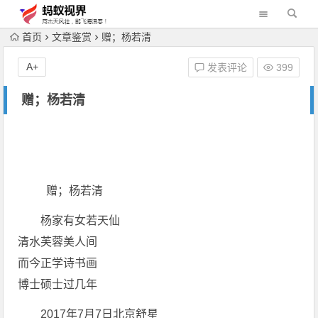
首页
文章鉴赏
赠；杨若清
A+
发表评论
399
赠；杨若清
赠；杨若清
杨家有女若天仙
清水芙蓉美人间
而今正学诗书画
博士硕士过几年
2017年7月7日北京舒星