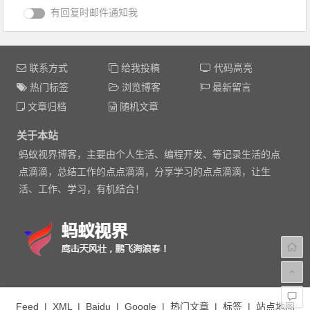
有回复时邮件通知我
联系方式
给我投稿
代码高亮
热门标签
浏览博客
最新留言
文章归档
随机文章
关于本站
蚂蚁视界博客，主要由个人生活、编程开发、等记录生活的点
点滴滴，总结工作的点点滴滴，分享学习的点点滴滴，让生
活、工作、学习，有机结合！
Feed
|
XML
|
Baidu
|
Google
|
热门文章
|
标签
|
站点地图