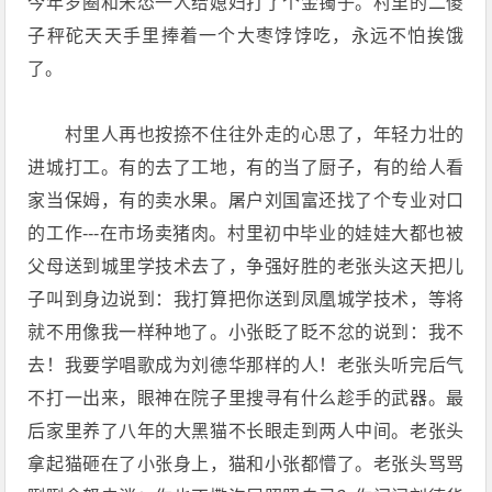
今年罗圈和宋怂一人给媳妇打了个金镯子。村里的二傻
子秤砣天天手里捧着一个大枣饽饽吃，永远不怕挨饿
了。
村里人再也按捺不住往外走的心思了，年轻力壮的
进城打工。有的去了工地，有的当了厨子，有的给人看
家当保姆，有的卖水果。屠户刘国富还找了个专业对口
的工作---在市场卖猪肉。村里初中毕业的娃娃大都也被
父母送到城里学技术去了，争强好胜的老张头这天把儿
子叫到身边说到：我打算把你送到凤凰城学技术，等将
就不用像我一样种地了。小张眨了眨不忿的说到：我不
去！我要学唱歌成为刘德华那样的人！老张头听完后气
不打一出来，眼神在院子里搜寻有什么趁手的武器。最
后家里养了八年的大黑猫不长眼走到两人中间。老张头
拿起猫砸在了小张身上，猫和小张都懵了。老张头骂骂