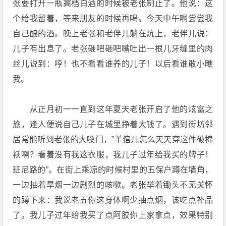
张要打开一瓶高档白酒的时候被老张制止了。他说：这
个给我留着，等来朋友的时候再喝。今天中午啊尝尝我
自己酿的酒。晚上老张和老伴儿躺在炕上，老伴儿说：
儿子有出息了。老张砸吧砸吧嘴吐出一根儿牙缝里的肉
丝儿说到：哼！也不看看谁养的儿子！以后看谁敢小瞧
我。
从正月初一一直到这年夏天老张开启了他的炫富之
旅，逢人便说自己儿子在城里挣着大钱了。遇到街坊邻
居常能听到老张的大嗓门，”羊倌儿怎么天天穿这件破棉
袄啊？看着没有我这衣服，我儿子过年给我买的牌子！
班尼路的”。在街上乘凉的时候村里的五保户蹲在墙角，
一边抽着旱烟一边剧烈的咳嗽。老张举着锄头不无关怀
的蹲下来：我说老五你这身体啊少抽点烟，该吃点补品
了。我儿子过年给我买了点阿胶你上家拿点，效果特别