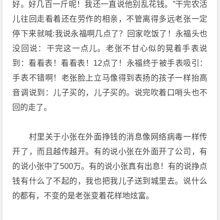
好。好几百一斤呢！我还一直说他别乱花钱。”干完农活
儿往回走看着还在劳作的相亲，不管离得多远老张一定
停下来就喊:我说永福啊几点了？回家吃饭了！永福头也
没回说：干完这一点儿。老张不甘心似的晃着手表说
到：看看表！看看表！12点了！永福终于被手表吸引：
手表不错啊！老张脸上立马像得到表扬的孩子一样抬高
音调说到：儿子买的，儿子买的。说完吹着口哨头也不
回的走了。
村里关于小张在外面挣钱的消息像网络病毒一样传
开了，而且越传越开。有的说小张在外面开了公司，有
的说小张中了500万。有的说小张真有出息！有的说挣点
钱有什么了不起的，我也把我儿子送到城里去。说什么
的都有，不变的是老张变着花样地炫富。