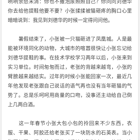
咧咧余怒未消：你也不撒泡尿照照自己？你问问刘德华
你去给他提鞋他要不要？小张揉揉被猫砸疼的胸口心里
暗暗说到：我见到刘德华的时候一定得问问他。
暑假结束了，小张被一只猫砸进了凤凰城。人是最
能被环境同化的动物，大城市的喧嚣很快让小张忘记给
刘德华提鞋的事。在技术学校学习两年以后，小张来到
实习单位。时间匆匆而过，老张的背越来越弯，小张的
臂膀越来越结实。过年的时候小张能回家一次，最近几
年他发现老张跟自己说话的语气再也没有当年砸猫的气
势了。总是乐呵呵用商量的口吻，没事还主动给自己倒
上几两白酒。
这一年春节小张大包小包的拎回来不少东西，衣
服、干果、阿胶还给老张买了一块防水的石英表。当小