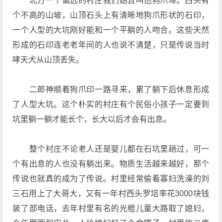
北方一个偏远的村庄我们姑且叫他狗爪埠。西头有
个不高的山坡，山顶石头上有清晰地狗爪形状的石印，
一个人型的大坑刚好能和一个平躺的人吻合。这些天然
形成的石印连老老年间的人也说不清楚，只是传说当时
哮天犬从山顶丢失。
二郎神顺着狗爪印一路寻来，累了躺下后休息形成
了人型大坑。这个朴实的村庄有个民俗小孩子一定要到
坑里躺一躺才能长个，长大以后才会有出息。
整个村庄不论老人还是婴儿都在石坑里趟过，可一
个有出息的人也没有躺出来。物质生活越来越好，那个
传说也就真的成为了传说。村里经常偷看寡妇洗澡的刘
三石用上了大哥大，又有一年村西头罗培率花3000块钱
装了部电话，去年村里有名的光棍儿童大路取了媳妇，