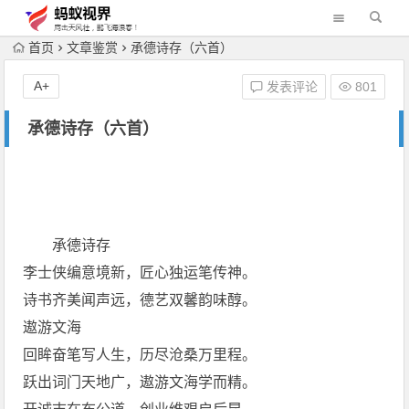
首页
文章鉴赏
承德诗存（六首）
A+
发表评论
801
承德诗存（六首）
承德诗存
李士侠编意境新，匠心独运笔传神。
诗书齐美闻声远，德艺双馨韵味醇。
遨游文海
回眸奋笔写人生，历尽沧桑万里程。
跃出词门天地广，遨游文海学而精。