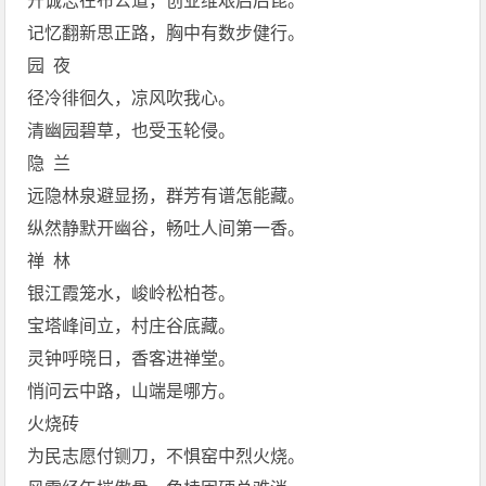
开诚志在布公道，创业维艰启后昆。
记忆翻新思正路，胸中有数步健行。
园 夜
径冷徘徊久，凉风吹我心。
清幽园碧草，也受玉轮侵。
隐 兰
远隐林泉避显扬，群芳有谱怎能藏。
纵然静默开幽谷，畅吐人间第一香。
禅 林
银江霞笼水，峻岭松柏苍。
宝塔峰间立，村庄谷底藏。
灵钟呼晓日，香客进禅堂。
悄问云中路，山端是哪方。
火烧砖
为民志愿付铡刀，不惧窑中烈火烧。