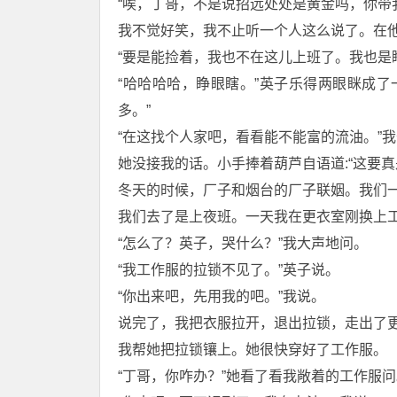
“唉，丁哥，不是说招远处处是黄金吗，你带
我不觉好笑，我不止听一个人这么说了。在
“要是能捡着，我也不在这儿上班了。我也是
“哈哈哈哈，睁眼瞎。”英子乐得两眼眯成了
多。”
“在这找个人家吧，看看能不能富的流油。”
她没接我的话。小手捧着葫芦自语道:“这要真
冬天的时候，厂子和烟台的厂子联姻。我们
我们去了是上夜班。一天我在更衣室刚换上
“怎么了？英子，哭什么？”我大声地问。
“我工作服的拉锁不见了。”英子说。
“你出来吧，先用我的吧。”我说。
说完了，我把衣服拉开，退出拉锁，走出了
我帮她把拉锁镶上。她很快穿好了工作服。
“丁哥，你咋办？”她看了看我敞着的工作服问