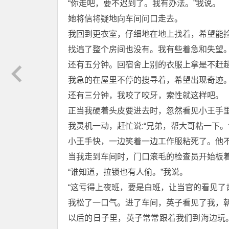
“你走吧，要不迟到了。我有办法。”我说。
她将信将疑地向车间问口走去。
我回到更衣室，仔细地在地上找着，希望能
找遍了整个房间也没有。我有些着急和失望
还有五分钟。回宿舍上别的衣服上拿是不赶
我急的在屋里不停的搜寻着，希望出现奇迹
还有三分钟，我咬了咬牙，索性就这样吧。
正当我硬着头皮要进去时，忽然看见小王手
我灵机一动，赶忙说:“兄弟，帮大哥粘一下。
小王手快，一边笑着一边工作服粘死了。他
当我走到车间时，门口滚毛的检查员开始板着
“谁知道，拉锁也有人偷。”我说。
“这亏得上夜班，要是白班，让当官的看见了肯
我松了一口气。进了车间，英子看见了我，
以后的日子里，英子常常跟着我们到海边玩