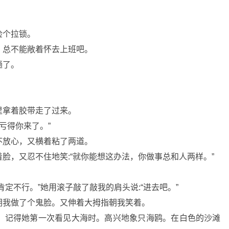
捡个拉锁。
。总不能敞着怀去上班吧。
趟了。
。
里拿着胶带走了过来。
亏得你来了。”
不放心，又横着粘了两道。
脸，又忍不住地笑:“就你能想这办法，你做事总和人两样。”
定不行。”她用滚子敲了敲我的肩头说:“进去吧。”
朝我做了个鬼脸。又伸着大拇指朝我笑着。
。记得她第一次看见大海时。高兴地象只海鸥。在白色的沙滩