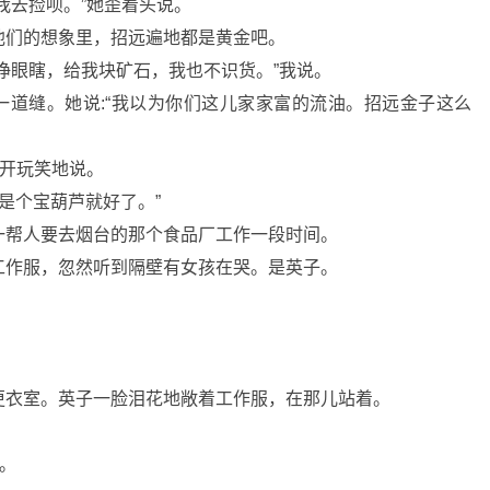
我去捡呗。”她歪着头说。
他们的想象里，招远遍地都是黄金吧。
睁眼瞎，给我块矿石，我也不识货。”我说。
一道缝。她说:“我以为你们这儿家家富的流油。招远金子这么
我开玩笑地说。
是个宝葫芦就好了。”
一帮人要去烟台的那个食品厂工作一段时间。
工作服，忽然听到隔壁有女孩在哭。是英子。
更衣室。英子一脸泪花地敞着工作服，在那儿站着。
。