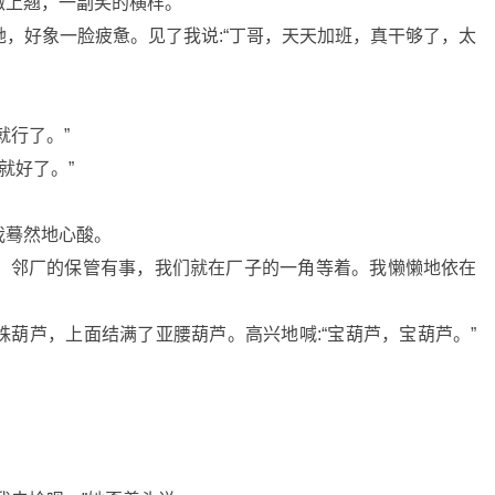
微上翘，一副笑的横样。
，好象一脸疲惫。见了我说:“丁哥，天天加班，真干够了，太
就行了。”
就好了。”
我蓦然地心酸。
，邻厂的保管有事，我们就在厂子的一角等着。我懒懒地依在
葫芦，上面结满了亚腰葫芦。高兴地喊:“宝葫芦，宝葫芦。”