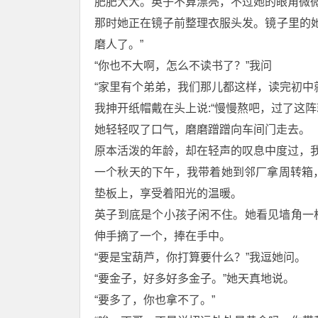
肥肥大大。英子不算漂亮，不过她的眼角微
那时她正在镜子前整理衣服头发。镜子里的她
磨人了。”
“你也不大啊，怎么不读书了？”我问
“家里有个弟弟，我们那儿都这样，读完初中
我抻开纸帽戴在头上说:“慢慢熬吧，过了这阵
她轻轻叹了口气，磨磨蹭蹭向车间门走去。
原本活泼的年龄，却在轻声的叹息中度过，
一个秋天的下午，我带着她到邻厂拿周转箱
垫板上，享受着阳光的温暖。
英子到底是个小孩子闲不住。她看见墙角一株
伸手摘了一个，捧在手中。
“要是宝葫芦，你打算要什么？”我逗她问。
“要金子，好多好多金子。”她天真地说。
“要多了，你也拿不了。”