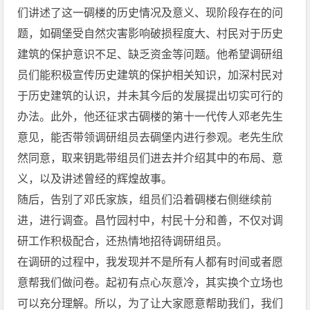
们讲述了这一碉楼的历史情况及意义、现阶段存在的问
题，如碉堡受自然灾害影响破损程度大、村民对于历史
建筑的保护意识不足、缺乏资金等问题。他希望调研组
员们能积极宣传历史建筑的保护相关知识，加深村民对
于历史建筑的认识，并未其今后的发展提出切实可行的
办法。此外，他还征求古碉楼的第十一代传人邓老先生
意见，能否带领调研组员去碉堡内进行参观。老先生欣
然同意，取来钥匙带组员们进去并介绍其中的布局、意
义，以及讲述曾经的辉煌故事。
随后，告别了邓氏家族，组员们沿着碉楼右侧继续前
进，进行调查。昌竹园村中，村民十分和善，不仅对调
研工作积极配合，还热情地招待调研组员。
在调研的过程中，我发现并不是所有人都有时间或者愿
意帮我们做问卷。起初有点心灰意冷，其实换个立场也
可以充分理解。所以，为了让大家愿意帮助我们，我们