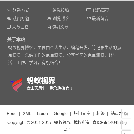
联系方式
给我投稿
代码高亮
热门标签
浏览博客
最新留言
文章归档
随机文章
关于本站
蚂蚁视界博客，主要由个人生活、编程开发、等记录生活的点
点滴滴，总结工作的点点滴滴，分享学习的点点滴滴，让生
活、工作、学习，有机结合！
Feed
|
XML
|
Baidu
|
Google
|
热门文章
|
标签
|
站点地图
Copyright © 2014-2017
蚂蚁视界
版权所有
京ICP备14048856
号-1