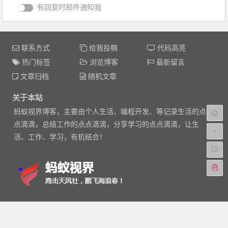
有回复时邮件通知我
联系方式
给我投稿
代码高亮
热门标签
浏览博客
最新留言
文章归档
随机文章
关于本站
蚂蚁视界博客，主要由个人生活、编程开发、等记录生活的点
点滴滴，总结工作的点点滴滴，分享学习的点点滴滴，让生
活、工作、学习，有机结合！
Feed
|
XML
|
Baidu
|
Google
|
热门文章
|
标签
|
站点地图