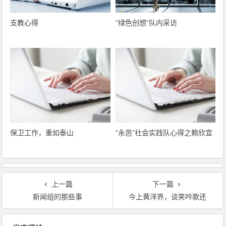
支教心得
“绿色创想”队内采访
保卫工作，重如泰山
“永邑”社会实践队心得之赖欣宜
上一篇
下一篇
新闻组的那些事
今上黄洋界，谈笑吟歌还
文章导航