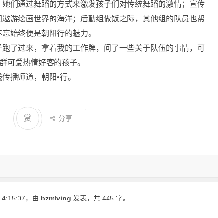
，她们通过舞蹈的方式来激发孩子们对传统舞蹈的激情；宣传
同遨游绘画世界的海洋；后勤组做饭之际，其他组的队员也帮
不忘始终便是朝阳行的魅力。
子跑了过来，拿着我的工作牌，问了一些关于队伍的事情，可
一群可爱热情好客的孩子。
传播师道，朝阳•行。
赏
分享
14:15:07
，由
bzmlving
发表，共 445 字。