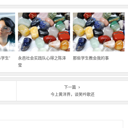
学生”
永邑社会实践队心得之陈泽
那些学生教会我的事
莹
下一篇
今上黄洋界，谈笑吟歌还