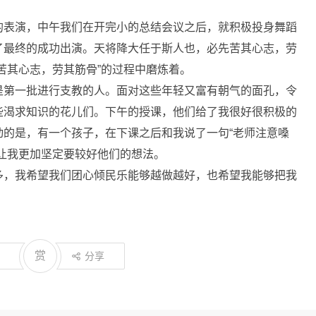
的表演，中午我们在开完小的总结会议之后，就积极投身舞蹈
了最终的成功出演。天将降大任于斯人也，必先苦其心志，劳
苦其心志，劳其筋骨”的过程中磨炼着。
是第一批进行支教的人。面对这些年轻又富有朝气的面孔，令
些渴求知识的花儿们。下午的授课，他们给了我很好很积极的
动的是，有一个孩子，在下课之后和我说了一句“老师注意嗓
让我更加坚定要较好他们的想法。
多，我希望我们团心倾民乐能够越做越好，也希望我能够把我
赏
分享