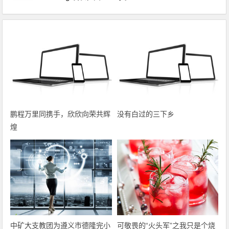
鹏程万里同携手，欣欣向荣共辉
没有白过的三下乡
煌
中矿大支教团为遵义市德隆完小
可敬畏的“火头军”之我只是个烧