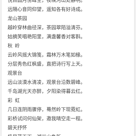
悦目圆月傍峰生，夜晚河山处静明。
远隔心音同仰望，遥知各有好诗成。
龙山茶园
越岭穿林曲径深，茶园翠陌溢清芬。
姑摘笑唱艳阳里，满盏馨香对客斟。
秋 岭
云岭风摇大锦笺，霜林万木笔如椽。
分层秀色红枫盛，直把诗行写上天。
观景台
远山淡漠水清凌，观景台沿数碧峰。
千岛湖光天亦醉，夕阳染得暮云红。
彩 虹
几日连阴雨骤停，蓦然岭下现霓虹。
彩桥试问何仙架，邀我晴空走一程。
碧天抒怀