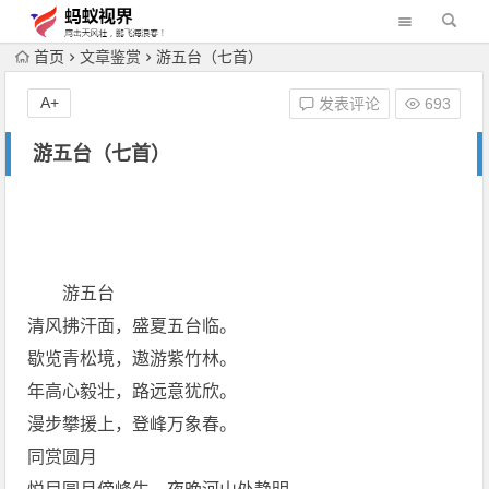
首页
文章鉴赏
游五台（七首）
A+
发表评论
693
游五台（七首）
游五台
清风拂汗面，盛夏五台临。
歇览青松境，遨游紫竹林。
年高心毅壮，路远意犹欣。
漫步攀援上，登峰万象春。
同赏圆月