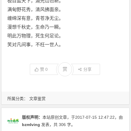
极目蓝天下，湖光山色新。
满甸野花秀，清风拂面亲。
缠绵深有意，青苍净无尘。
漫想千秋史，生命乃一瞬。
明此万物理，死生何足论。
笑对凡间事，不枉一世人。
赏
赞
0
分享
所属分类：
文章鉴赏
版权声明：
本站原创文章，于2017-07-15
12:47:22
，由
bzmlving
发表，共 306 字。