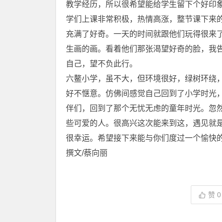
教学经历，所以很希望能给学生留下个好印
学们上课非常积极，热情高涨，整节课下来
充满了好奇。一天的时间就跟他们玩得很来
生画的画。看着他们那张渴望好奇的脸，我
自己，望不负此行。
六鳌小学，虽不大，但环境很好，绿树环绕
好不惬意。仿佛间感觉自己回到了小学时光
伴们，回到了那个无忧无虑的童年时光。忽
些可爱的人。很高兴这次能来到这，遇见就
很幸运。希望接下来能与你们度过一个愉快
撰文/蔡向丽
赞
0