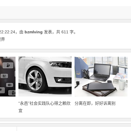
22:22:24
，由
bzmlving
发表，共 611 字。
视界
“永邑”社会实践队心得之赖欣
分离在即，好好诉离别
宜