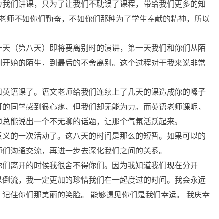
为我们讲课，只为了让我们不耽误了课程，带给我们更多的知
都有些老师不如你们勤奋，不如你们那种为了学生奉献的精神，所以
一天（第八天）即将要离别时的演讲，第一天我们和你们从陌
刚开始的陌生，到最后的不舍离别。这个过程对于我来说非常
和英语课了。语文老师给我们连续上了几天的课造成你的嗓子
班的同学感到很心疼，但我们却无能为力。而英语老师课呢，
师总能说出一个不无聊的话题，让那个气氛活跃起来。
意义的一次活动了。这八天的时间是那么的短暂。如果可以的
师们沟通交流，再进一步去深化我们之间的关系。
你们离开的时候我很舍不得你们。因为我知道我们现在分开
以倒流，我一定更加的珍惜我们在一起度过的时间。我会永远
记住你们那美丽的笑脸。 能够遇见你们是我们幸运。 我庆幸