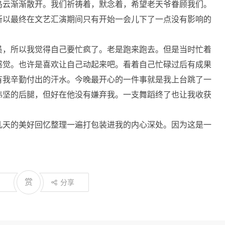
乌云渐渐散开。我们祈祷着，默念着，希望老天爷眷顾我们。
所以最终在文艺汇演期间只有开始一会儿下了一点没有影响的
员，所以我觉得自己要忙疯了。老是跑来跑去。但是当时忙着
感觉。也许是喜欢让自己动起来吧。看着自己忙碌过后有成果
有我辛勤付出的汗水。今晚最开心的一件事就是我上台跳了一
炜坚的后腿，但好在他没有嫌弃我。一支舞蹈终了也让我收获
几天的美好回忆整理一遍打包装进我的内心深处。因为这是一
赏
分享