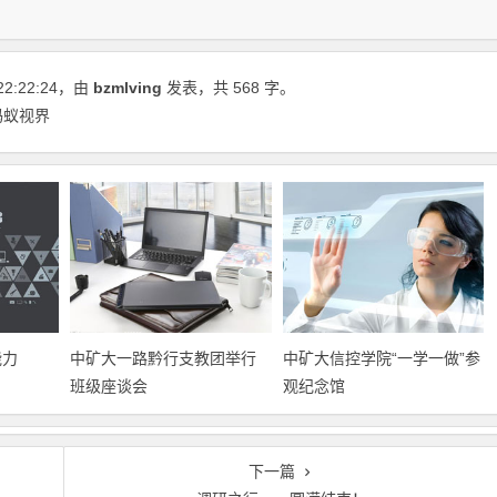
22:22:24
，由
bzmlving
发表，共 568 字。
蚂蚁视界
能力
中矿大一路黔行支教团举行
中矿大信控学院“一学一做”参
班级座谈会
观纪念馆
下一篇