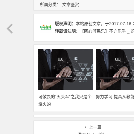
所属分类：
文章鉴赏
版权声明：
本站原创文章，于2017-07-16
转载请注明：
【团心倾民乐】不亦乐乎 _ 
可敬畏的“火头军”之我只是个
努力学习 提高从教
烧火的
上一篇