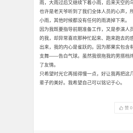
雨，大雨过后又继续下着小雨，后来天空的
也许是老天爷听到了我们全体人员的心声，
小雨，其他时候都没有任何的雨滴掉下来。
因为我既要指导前期准备工作，又是参演人
的我，却异常喜欢那种忙起来、跑来跑去的
出来，我的内心是雀跃的。因为那果实包含
支舞――告白气球。虽然我很拖我的男搭档
了友情。
只希望时光它再摇得慢一点，好让我再把这
辈子的美好。我希望自己可以铭记于心。
赞
0