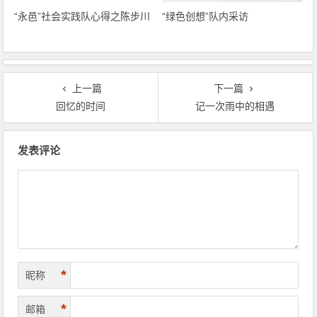
“永邑”社会实践队心得之陈步川
“绿色创想”队内采访
上一篇
下一篇
回忆的时间
记一次雨中的相遇
文章导航
发表评论
*
昵称
*
邮箱