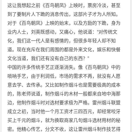
这让我想起之前《百鸟朝凤》上映时，票房冷淡，甚至
到了要制片人下跪的消息传出，这部片子才为人所知。
对于《百鸟朝凤》上映的始末，以及方励的下跪，身为
业内人士，刘英既感动，又痛心，他说道：“对传统文
化，我们这一代人是有感情的，但很多年轻人却不知
道。现在充斥在我们周围的都是外来文化，娱乐和快餐
文化当道，我们还有没有自己的东西？”
中国的许多传统手艺正逐渐消失。像《百鸟朝凤》中的
唢呐手艺，由于利润低，市场的需求不再，就没有人愿
意去学、去传承。又比如制作烟斗也是需要极高的成本
的，陈老师说道，制作烟斗的木材一般都来自地中海那
边，他制作烟斗时对选材要求极为严格。雷州烟斗联盟
成立之初，当时他一个月工资才三四百元，却经常咬牙
买上千元的烟斗，就为换取商家几句烟斗选材用材的秘
密。他精心传艺，分文不收，这让雷州烟斗制作技艺得