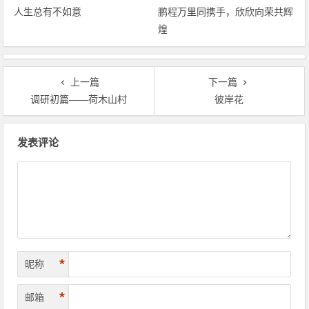
人生总有不如意
鹏程万里同携手，欣欣向荣共辉
煌
上一篇
下一篇
调研初篇――荷木山村
彼岸花
文章导航
发表评论
*
昵称
*
邮箱