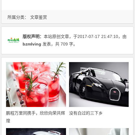
所属分类：
文章鉴赏
版权声明：
本站原创文章，于2017-07-17
21:47:10
，由
bzmlving
发表，共 709 字。
鹏程万里同携手，欣欣向荣共辉
没有白过的三下乡
煌