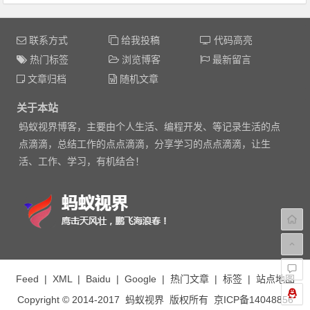
联系方式
给我投稿
代码高亮
热门标签
浏览博客
最新留言
文章归档
随机文章
关于本站
蚂蚁视界博客，主要由个人生活、编程开发、等记录生活的点
点滴滴，总结工作的点点滴滴，分享学习的点点滴滴，让生
活、工作、学习，有机结合！
Feed
|
XML
|
Baidu
|
Google
|
热门文章
|
标签
|
站点地图
Copyright © 2014-2017
蚂蚁视界
版权所有
京ICP备14048856