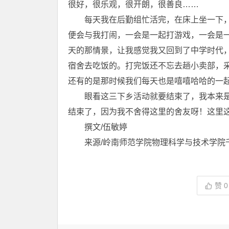
很好，很乐观，很开朗，很善良……
每天我在后勤组忙活完，在床上坐一下，
便会与我打闹，一会是一起打游戏，一会是
天的那情景，让我感觉我又回到了中学时代
宿舍去吃饭的。打完饭还不忘去趟小卖部，
还有的是那时候我们每天也是嘻嘻哈哈的一
眼看这三下乡活动就要结束了，我本来是
结束了，因为我不舍得这里的舍友呀！这里
撰文/伍敏婷
来源/岭南师范学院物理科学与技术学院
赞
0