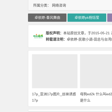
所属分类：
网络咨询
卓依婷-春风舞曲
卓依婷pk杨钰莹
版权声明：
本站原创文章，于2015-05-21
转载请注明：
卓依婷-民歌小调-田总与台湾
17p_亚洲17p图片_丝袜诱惑
母狗ed2k 什么叫ed2k
17p
是什么