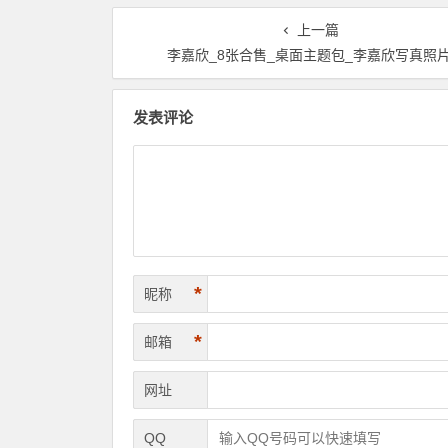
上一篇
李嘉欣_8张合售_桌面主题包_李嘉欣写真照
发表评论
*
昵称
*
邮箱
网址
QQ