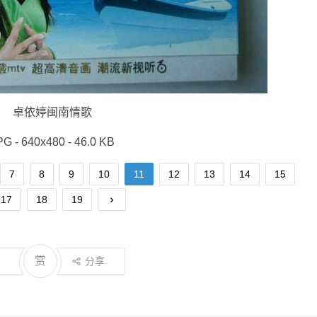
卓依婷闽南情歌
PG - 640x480 - 46.0 KB
7
8
9
10
11
12
13
14
15
17
18
19
赏
分享