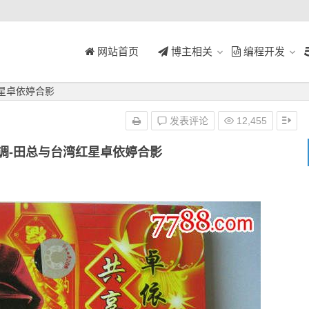
网站首页
博主相关
编程开发
红星卓依婷合影
发表评论
12,455
调-田总与台湾红星卓依婷合影