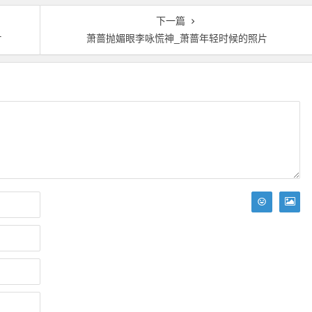
下一篇
片
萧蔷抛媚眼李咏慌神_萧蔷年轻时候的照片