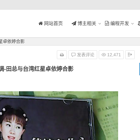
网站首页
博主相关
编程开发
红星卓依婷合影
发表评论
12,471
调-田总与台湾红星卓依婷合影