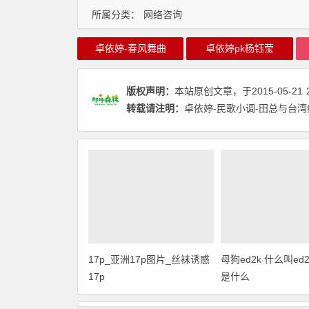
所属分类：
网络咨询
卓依婷-春风舞曲
卓依婷pk杨钰莹
版权声明：
本站原创文章，于2015-05-21
转载请注明：
卓依婷-民歌小调-田总与台湾
17p_亚洲17p图片_丝袜诱惑
母狗ed2k 什么叫ed2k
17p
是什么