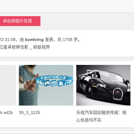
卓依婷图片性感
22:31:08
，由
bzmlving
发表，共 1708 字。
红星卓依婷合影 _ 蚂蚁视界
 ed2k
39_3_1125
乐视汽车回应融资传闻：核
心信息均不实