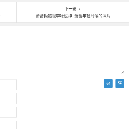
下一篇
片
萧蔷抛媚眼李咏慌神_萧蔷年轻时候的照片