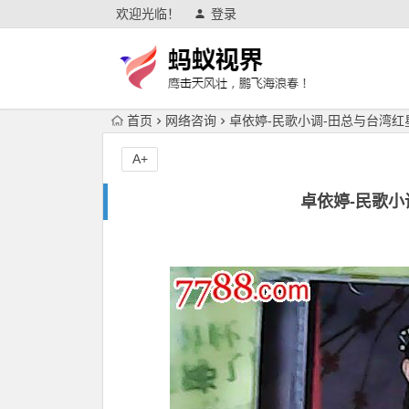
欢迎光临！
登录
首页
网络咨询
卓依婷-民歌小调-田总与台湾
A+
卓依婷-民歌小