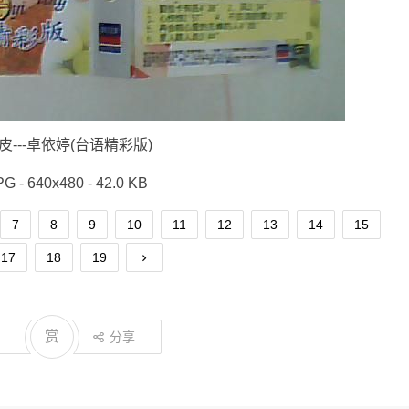
皮---卓依婷(台语精彩版)
PG - 640x480 - 42.0 KB
7
8
9
10
11
12
13
14
15
17
18
19
赏
分享