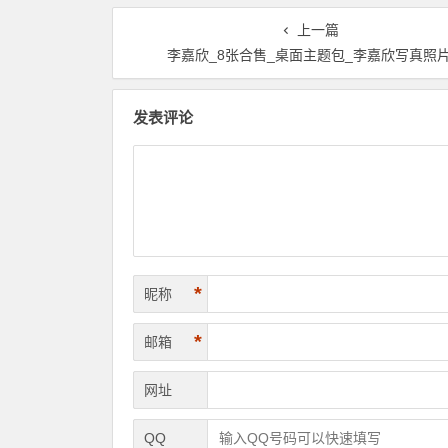
上一篇
李嘉欣_8张合售_桌面主题包_李嘉欣写真照
发表评论
*
昵称
*
邮箱
网址
QQ