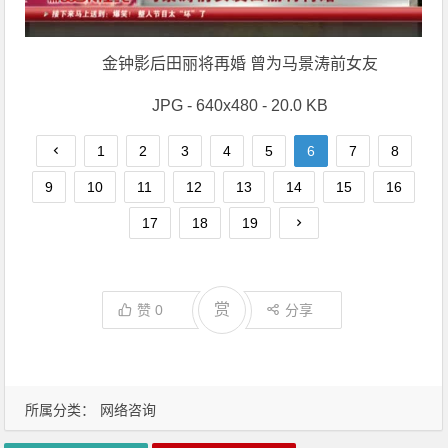
金钟影后田丽将再婚 曾为马景涛前女友
JPG - 640x480 - 20.0 KB
1
2
3
4
5
6
7
8
9
10
11
12
13
14
15
16
17
18
19
赏
赞
0
分享
所属分类：
网络咨询