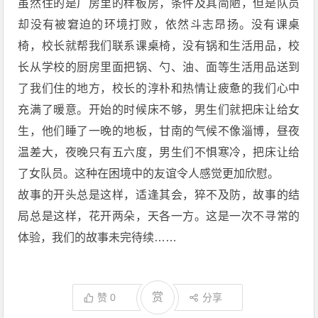
虽然住的是厂房里的样板房，条件及其简陋，但是队员
却没有被窘迫的环境打败，依然斗志昂扬。没有课桌
椅，校长就帮我们联系课桌椅，没有锅和生活用品，校
长从学校的厨房里面把锅、勺、油、面等生活用品送到
了我们住的地方，校长的淳朴和热情让疲惫的我们心中
充满了暖意。开始的时候床不够，男生们就把床让给女
生，他们睡了一晚的地板，甘南的气候不像淄博，昼夜
温差大，夜晚只有五六度，男生们不惧寒冷，把床让给
了女队员。这种在困境中的友谊令人感觉更加欣慰。
故事的开头总是这样，适逢其会，猝不及防，故事的结
局总是这样，花开两朵，天各一方。这是一次不寻常的
体验，我们的故事未完待续……
赏
赞
0
分享