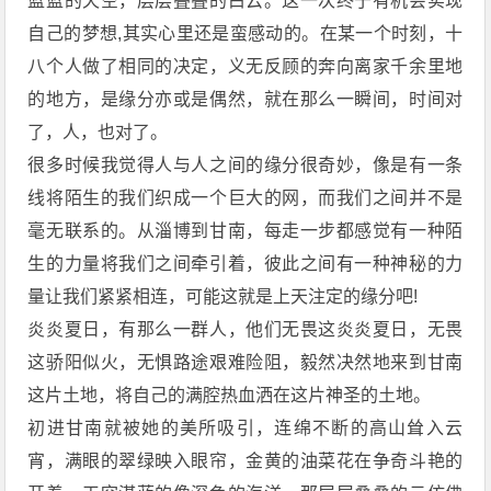
蓝蓝的天空，层层叠叠的白云。这一次终于有机会实现
自己的梦想,其实心里还是蛮感动的。在某一个时刻，十
八个人做了相同的决定，义无反顾的奔向离家千余里地
的地方，是缘分亦或是偶然，就在那么一瞬间，时间对
了，人，也对了。
很多时候我觉得人与人之间的缘分很奇妙，像是有一条
线将陌生的我们织成一个巨大的网，而我们之间并不是
毫无联系的。从淄博到甘南，每走一步都感觉有一种陌
生的力量将我们之间牵引着，彼此之间有一种神秘的力
量让我们紧紧相连，可能这就是上天注定的缘分吧!
炎炎夏日，有那么一群人，他们无畏这炎炎夏日，无畏
这骄阳似火，无惧路途艰难险阻，毅然决然地来到甘南
这片土地，将自己的满腔热血洒在这片神圣的土地。
初进甘南就被她的美所吸引，连绵不断的高山耸入云
宵，满眼的翠绿映入眼帘，金黄的油菜花在争奇斗艳的