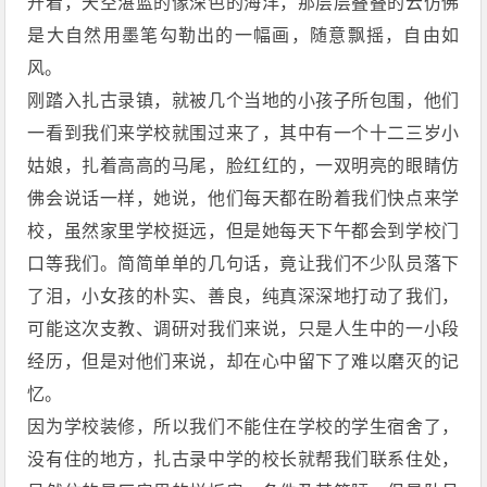
开着，天空湛蓝的像深色的海洋，那层层叠叠的云仿佛
是大自然用墨笔勾勒出的一幅画，随意飘摇，自由如
风。
刚踏入扎古录镇，就被几个当地的小孩子所包围，他们
一看到我们来学校就围过来了，其中有一个十二三岁小
姑娘，扎着高高的马尾，脸红红的，一双明亮的眼睛仿
佛会说话一样，她说，他们每天都在盼着我们快点来学
校，虽然家里学校挺远，但是她每天下午都会到学校门
口等我们。简简单单的几句话，竟让我们不少队员落下
了泪，小女孩的朴实、善良，纯真深深地打动了我们，
可能这次支教、调研对我们来说，只是人生中的一小段
经历，但是对他们来说，却在心中留下了难以磨灭的记
忆。
因为学校装修，所以我们不能住在学校的学生宿舍了，
没有住的地方，扎古录中学的校长就帮我们联系住处，