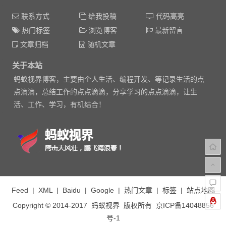
联系方式
给我投稿
代码高亮
热门标签
浏览博客
最新留言
文章归档
随机文章
关于本站
蚂蚁视界博客，主要由个人生活、编程开发、等记录生活的点
点滴滴，总结工作的点点滴滴，分享学习的点点滴滴，让生
活、工作、学习，有机结合！
Feed
|
XML
|
Baidu
|
Google
|
热门文章
|
标签
|
站点地图
Copyright © 2014-2017
蚂蚁视界
版权所有
京ICP备14048856
号-1