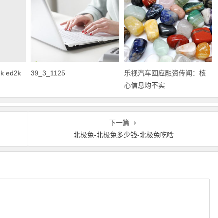
 ed2k
39_3_1125
乐视汽车回应融资传闻：核
心信息均不实
下一篇
北极兔-北极兔多少钱-北极兔吃啥