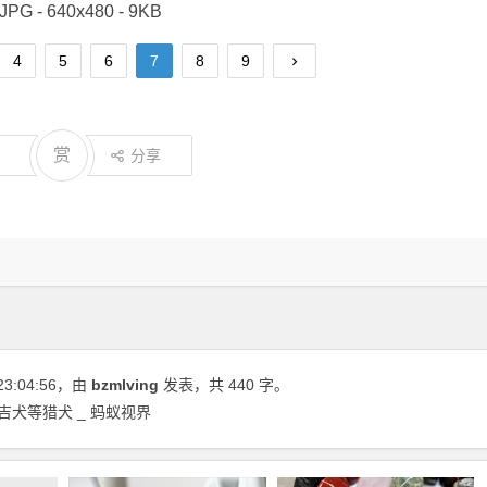
JPG - 640x480 - 9KB
4
5
6
7
8
9
赏
分享
23:04:56
，由
bzmlving
发表，共 440 字。
吉犬等猎犬 _ 蚂蚁视界