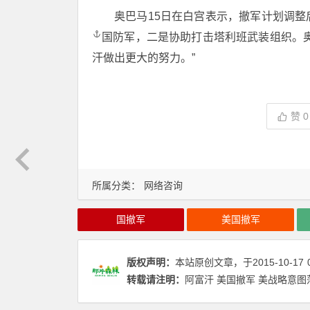
奥巴马15日在白宫表示，撤军计划调
国防军，二是协助打击塔利班武装组织。
汗做出更大的努力。”
赞
0
所属分类：
网络咨询
国撤军
美国撤军
版权声明：
本站原创文章，于2015-10-17
转载请注明：
阿富汗 美国撤军 美战略意图落