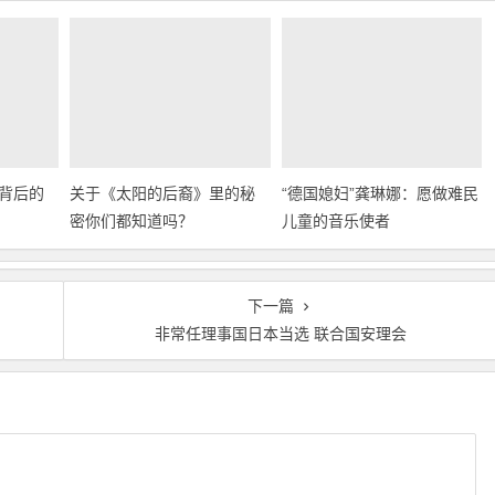
背后的
关于《太阳的后裔》里的秘
“德国媳妇”龚琳娜：愿做难民
密你们都知道吗？
儿童的音乐使者
下一篇
非常任理事国日本当选 联合国安理会