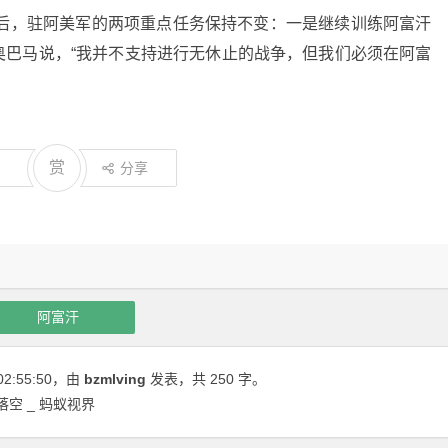
整后，驻阿美军的两项重点任务保持不变：一是继续训练
阿富汗
奥巴马说，“我并不支持进行无休止的战争，但我们必须在阿富
赏
分享
阿富汗
02:55:50
，由
bzmlving
发表，共 250 字。
空 _ 蚂蚁视界