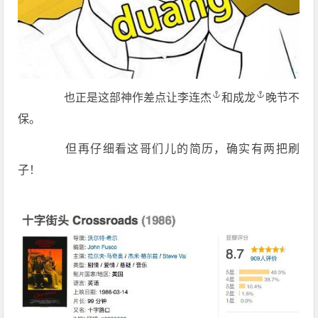
也正是这部神作差点让
李连杰
和
成龙
晚节不
保。
但再仔细看这哥们儿的简历，确实有两把刷
子！