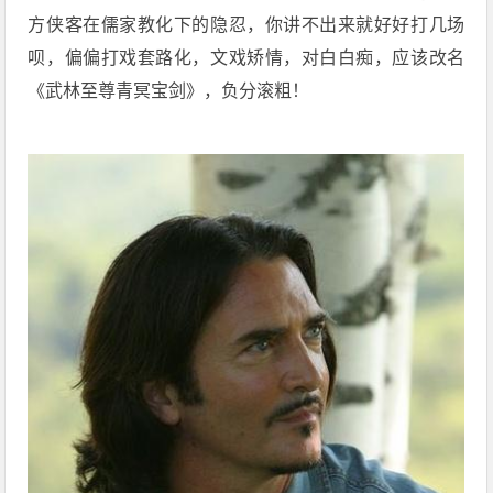
方侠客在儒家教化下的隐忍，你讲不出来就好好打几场
呗，偏偏打戏套路化，文戏矫情，对白白痴，应该改名
《武林至尊青冥宝剑》，负分滚粗！