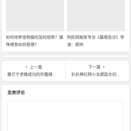
如何培养宠物猫吃饭的规矩？猫
狗民网独家专访《最萌急诊》导
咪喂食如何管理？
演：郝帅
上一篇
下一篇
撒贝宁求婚成功的外籍辣妹什么来头（图）
扒扒捧红释小龙郝劭文的导演朱延平之传奇人生
文章导航
发表评论