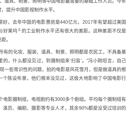
装、道具、制景、照明等中国电影最需要的基础工作人员。今年
时，提升中国影视制作水平。
，去年中国的电影票房是440亿元，2017年有望超过美国
与
好莱坞
的工业制作水平还有很大的差距。这种差距不仅是
差距。
有的化妆、服装、道具、制景、照明都是农民工，不具备基
的，什么都没见过，到摄制组来‘扫盲’。”冯小刚坦言，自己
出现一些常识性的问题，拍的电影是风花雪月，但是做道具的根
一个陈设布景，他们根本没见过，这极大地影响了中国电影行
个电影摄制组，电视剧约有3000多个剧组。平均每个摄制组有
导演、演员、编剧、摄影等专业人才，其余90%都是没受过培训的