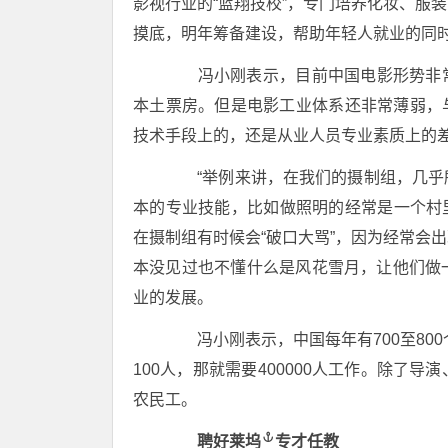
影视行业的“蓝翔技校”，专门培养化妆、服
摸底，明年筹备建设，帮助年轻人就业的同
冯小刚表示，目前中国电影形势非常好
本土票房。但是电影工业体系还非常薄弱，
技术手段上的，还是从业人员专业素质上的
“举例来讲，在我们的摄制组，几乎所
本的专业技能，比如做照明的经常是一个村里
在摄制组有时候会“破口大骂”，因为经常会
本没见过也不懂什么是风花雪月，让他们做
业的发展。
冯小刚表示，中国每年有700至800
100人，那就需要400000人工作。除了
农民工。
聘
好莱坞
专才任教