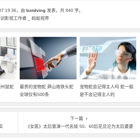
07:19:36
，由
bzmlving
发表，共 840 字。
训影视工作者 _ 蚂蚁视界
德州鼠蛇
最贵的宠物蛇 莽山烙铁头蛇
宠物蛇会记得主人吗 蛇一般
全球仅有500条
是不会记得主人的
下一篇
实
《女医》太后曾演一代名妓 50、60后花旦沦为太后婆婆